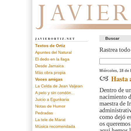
Javier Ortiz
Buscar
JAVIERORTIZ.NET
Textos de Ortiz
Rastrea todo
Apuntes del Natural
El dedo en la llaga
Desde Jamaica
Miércoles, 18 de
Más obra propia
Hasta 
Voces amigas
La Celda de Jean Valjean
Dentro de un
A pelo y sin condón...
nacimiento d
Juicio a Egunkaria
maestra de I
Notas de Humor
administrati
Pedradas
como dejó es
La tele de Marat
os queremos 
Música recomendada
aquí hemos l