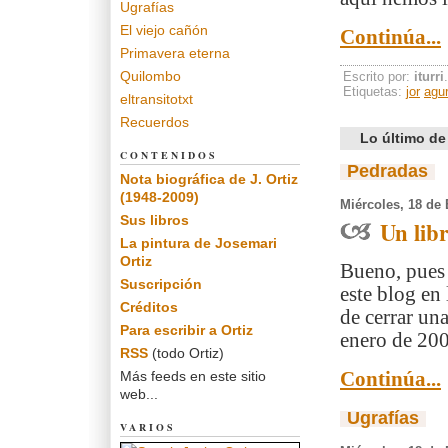
Ugrafías
El viejo cañón
Continúa...
Primavera eterna
Quilombo
Escrito por:
iturri
Etiquetas:
jor
agu
eltransitotxt
Recuerdos
Lo último de
CONTENIDOS
Pedradas
Nota biográfica de J. Ortiz
(1948-2009)
Miércoles, 18 de
Sus libros
Un lib
La pintura de Josemari
Ortiz
Bueno, pues 
Suscripción
este blog en
Créditos
de cerrar un
Para escribir a Ortiz
enero de 2006
RSS
(todo Ortiz)
Más feeds en este sitio
Continúa...
web...
Ugrafías
VARIOS